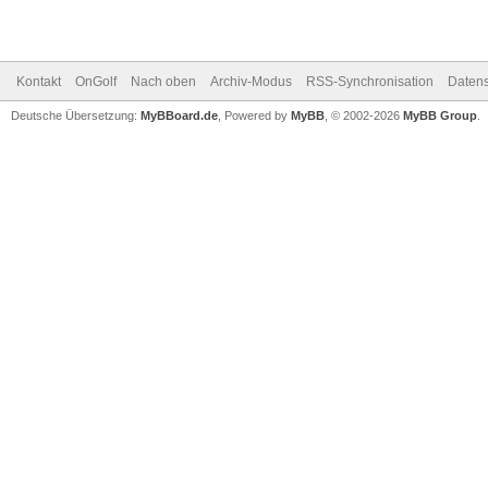
Kontakt
OnGolf
Nach oben
Archiv-Modus
RSS-Synchronisation
Datens
Deutsche Übersetzung:
MyBBoard.de
, Powered by
MyBB
, © 2002-2026
MyBB Group
.